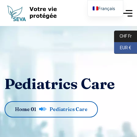
Français
English
Deutsch
CHF Fr
EUR €
Pediatrics Care
Home 01
Pediatrics Care