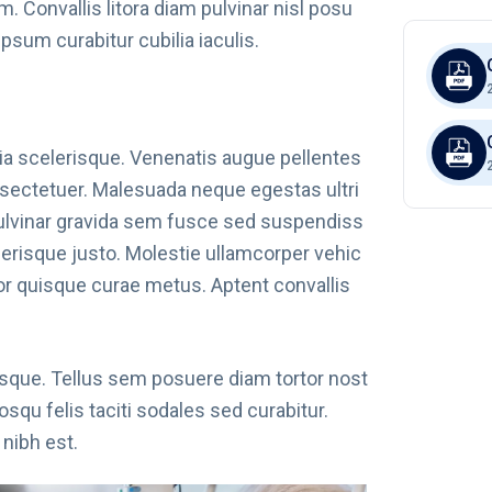
 Convallis litora diam pulvinar nisl posu
ipsum curabitur cubilia iaculis.
ia scelerisque. Venenatis augue pellentes
onsectetuer. Malesuada neque egestas ultri
pulvinar gravida sem fusce sed suspendiss
elerisque justo. Molestie ullamcorper vehic
por quisque curae metus. Aptent convallis
sque. Tellus sem posuere diam tortor nost
qu felis taciti sodales sed curabitur.
nibh est.