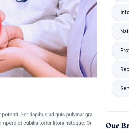
Inf
Nat
Pro
Rec
Ser
r potenti. Per dapibus ad quis pulvinar gra
perdiet cubilia tortor litora natoque. Or
Our B