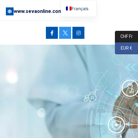
Français
www.sevaonline.com
English
Deutsch
CHF Fr
EUR €