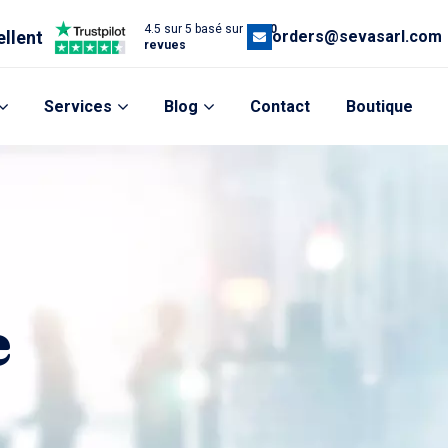
4.5 sur 5 basé sur
1,200
ellent
orders@sevasarl.com
revues
Services
Blog
Contact
Boutique
e