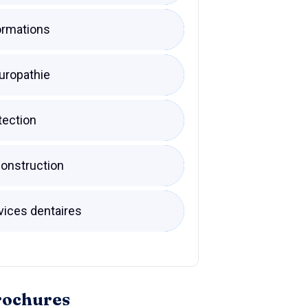
ormations
uropathie
tection
onstruction
vices dentaires
rochures