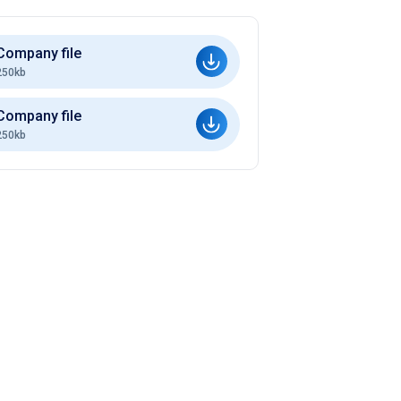
Company file
250kb
Company file
250kb