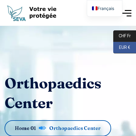
Français
English
Deutsch
CHF Fr
EUR €
Orthopaedics
Center
Home 01
Orthopaedics Center